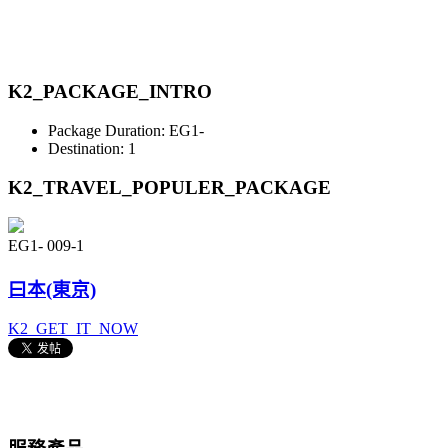
K2_PACKAGE_INTRO
Package Duration:
EG1-
Destination:
1
K2_TRAVEL_POPULER_PACKAGE
EG1-
009-1
曰本(東京)
K2_GET_IT_NOW