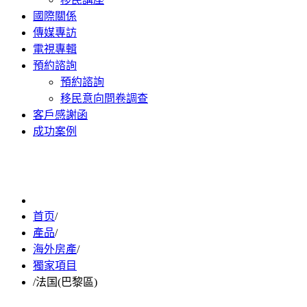
國際關係
傳媒專訪
電視專輯
預約諮詢
預約諮詢
移民意向問卷調查
客戶感謝函
成功案例
首页
/
產品
/
海外房產
/
獨家項目
/
法国(巴黎區)